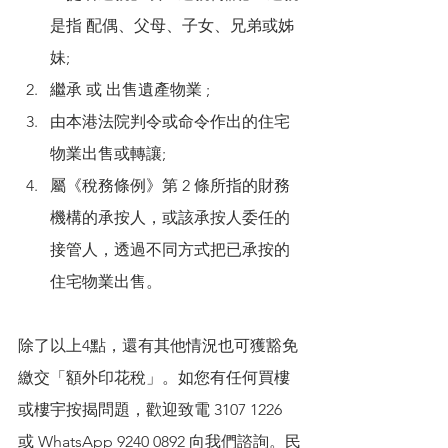
是指 配偶、父母、子女、兄弟或姊
妹;
繼承 或 出售遺產物業 ;
由本港法院判令或命令作出的住宅
物業出售或轉讓;
屬《稅務條例》第 2 條所指的財務
機構的承按人，或該承按人委任的
接管人，透過不同方式把已承按的
住宅物業出售。
除了以上4點，還有其他情況也可獲豁免
繳交「額外印花稅」。如您有任何買樓
或樓宇按揭問題，歡迎致電 3107 1226 
或 WhatsApp 9240 0892 向我們諮詢。民