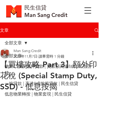
​民生信貸
Man Sang Credit
文章
全部文章
Man Sang Credit
全部文章
2023年11月7日
讀畢需時 1 分鐘
【買樓攻略 Part 3】額外印
物業二按及抵押貸款 | 貸款額高達8成 | 民生信
貸
花稅 (Special Stamp Duty,
一按貸款 | 高達8成按揭貸款 | 民生信貸
SSD) - 低息按揭
低息物業轉按 | 物業套現 | 民生信貸