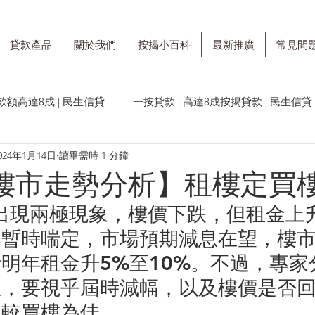
貸款產品
關於我們
按揭小百科
最新推廣
常見問
款額高達8成 | 民生信貸
一按貸款 | 高達8成按揭貸款 | 民生信貸
024年1月14日
讀畢需時 1 分鐘
貸
4 樓市走勢分析】租樓定買
市出現兩極現象，樓價下跌，但租金上
率暫時喘定，市場預期減息在望，樓
明年租金升5%至10%。不過，專家
息，要視乎屆時減幅，以及樓價是否
仍較買樓為佳。