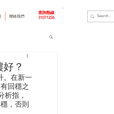
查詢熱線
立即
題
聯絡我們
31071226
申請
樓好？
升。在新一
市有回穩之
分析指，
回穩，否則