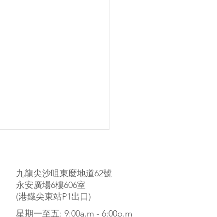
九龍尖沙咀東麼地道62號
永安廣場6樓606室
(港鐡尖東站P1出口)
​星期一至五: 9:00a.m - 6:00p.m