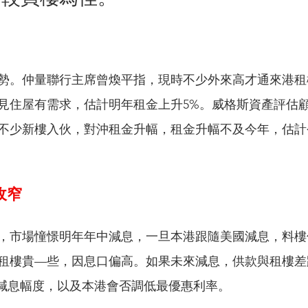
勢。仲量聯行主席曾煥平指，現時不少外來高才通來港租
見住屋有需求，估計明年租金上升5%。威格斯資產評估
不少新樓入伙，對沖租金升幅，租金升幅不及今年，估計
收窄
，市場憧憬明年年中減息，一旦本港跟隨美國減息，料樓
租樓貴—些，因息口偏高。如果未來減息，供款與租樓差
港減息幅度，以及本港會否調低最優惠利率。