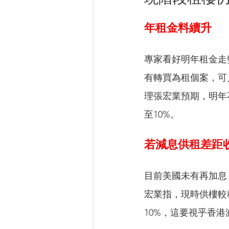
年租金料續升
專家看好明年租金走
有轉買為租個案，可
理張宏業預期，明年
至10%。
若減息供租差距
目前美國未有再加息
宏業指，現時供樓較
10%，這要視乎香