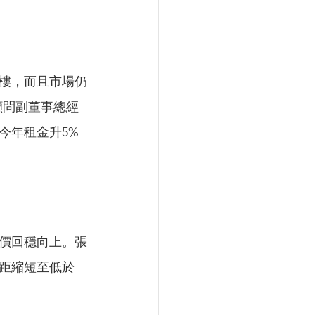
樓，而且市場仍
顧問副董事總經
今年租金升5%
價回穩向上。張
距縮短至低於