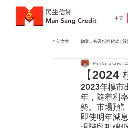
​民生信貸
主頁
Man Sang Credit
全部文章
物業二按及抵押貸款 | 貸
Man Sang Credit
2
低息物業轉按 | 物業套現 | 民生信
【202
2023年樓
年，隨着利
勢。市場預計
即使明年減
現階段租樓